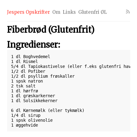
Jespers Opskrifter
Om
Links
Glutenfri ØL
Fiberbrød (Glutenfrit)
Ingredienser:
1 dl Boghvedemel

1 dl Rismel

5/4 dl Tapiokastivelse (eller f.eks glutenfri havrem
1/2 dl Pofiber

1/2 dl psyllium frøskaller

1 spsk natron

2 tsk salt

1 dl hørfrø

1 dl græskarkerner

1 dl Solsikkekerner

6 dl Kærnemælk (eller tykmælk)

1/4 dl sirup

1 spsk olivenolie

1 æggehvide