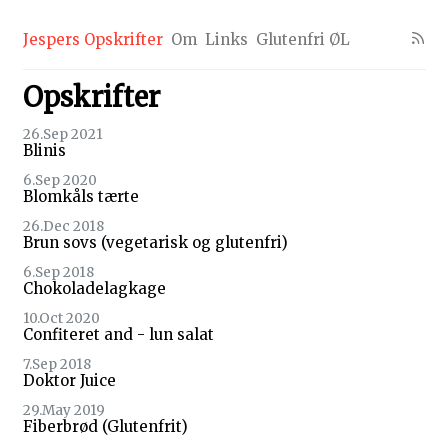
Jespers Opskrifter
Om
Links
Glutenfri ØL
Opskrifter
26.Sep 2021
Blinis
6.Sep 2020
Blomkåls tærte
26.Dec 2018
Brun sovs (vegetarisk og glutenfri)
6.Sep 2018
Chokoladelagkage
10.Oct 2020
Confiteret and - lun salat
7.Sep 2018
Doktor Juice
29.May 2019
Fiberbrød (Glutenfrit)