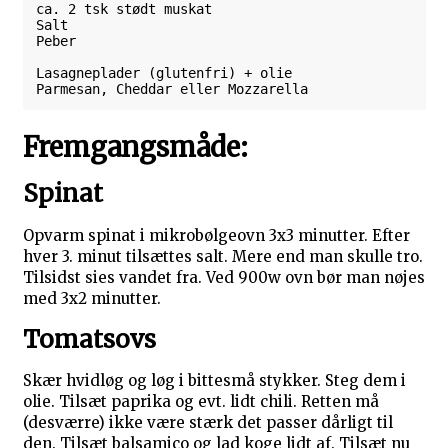
ca. 2 tsk stødt muskat

Salt

Peber

Lasagneplader (glutenfri) + olie

Parmesan, Cheddar eller Mozzarella
Fremgangsmåde:
Spinat
Opvarm spinat i mikrobølgeovn 3x3 minutter. Efter
hver 3. minut tilsættes salt. Mere end man skulle tro.
Tilsidst sies vandet fra. Ved 900w ovn bør man nøjes
med 3x2 minutter.
Tomatsovs
Skær hvidløg og løg i bittesmå stykker. Steg dem i
olie. Tilsæt paprika og evt. lidt chili. Retten må
(desværre) ikke være stærk det passer dårligt til
den. Tilsæt balsamico og lad koge lidt af. Tilsæt nu