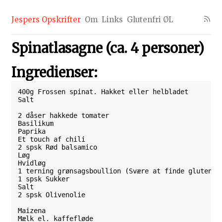
Jespers Opskrifter
Om
Links
Glutenfri ØL
Spinatlasagne (ca. 4 personer)
Ingredienser:
400g Frossen spinat. Hakket eller helbladet

Salt

2 dåser hakkede tomater

Basilikum

Paprika

Et touch af chili

2 spsk Rød balsamico

Løg

Hvidløg

1 terning grønsagsboullion (Svære at finde glutenfri
1 spsk Sukker

Salt

2 spsk Olivenolie

Maizena

Mælk el. kaffefløde
